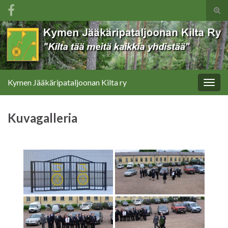
Tog
sear
Search for:
for
Kymen Jääkäripataljoonan Kilta ry
Togg
navig
Kuvagalleria