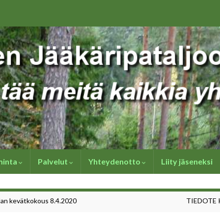
minta
Palvelut
Yhteydenotto
Liity jäseneksi
llan kevätkokous 8.4.2020
TIEDOTE 