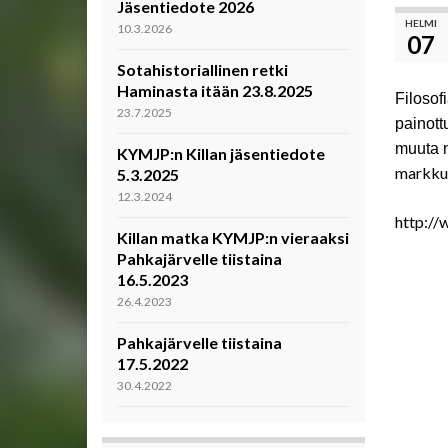
Jäsentiedote 2026
HELMI
10.3.2026
07
Sotahistoriallinen retki
Haminasta itään 23.8.2025
Filosof
23.7.2025
painott
muuta m
KYMJP:n Killan jäsentiedote
markku
5.3.2025
12.3.2024
http://
Killan matka KYMJP:n vieraaksi
Pahkajärvelle tiistaina
16.5.2023
26.4.2023
Pahkajärvelle tiistaina
17.5.2022
30.4.2022