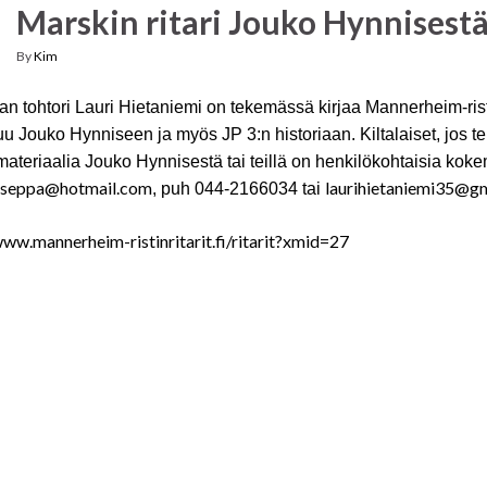
Marskin ritari Jouko Hynnisestä 
By
Kim
ian tohtori Lauri Hietaniemi on tekemässä kirjaa Mannerheim-risti
uu Jouko Hynniseen ja myös JP 3:n historiaan. Kiltalaiset, jos teil
ateriaalia Jouko Hynnisestä tai teillä on henkilökohtaisia koke
seppa@hotmail.com
laurihietaniemi35@g
, puh 044-2166034 tai
www.mannerheim-ristinritarit.fi/ritarit?xmid=27