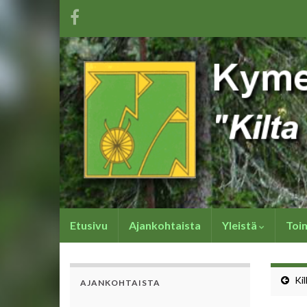
Etusivu
Ajankohtaista
Yleistä
Toi
Ki
AJANKOHTAISTA