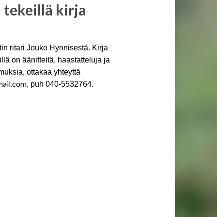
tekeillä kirja
n ritari Jouko Hynnisestä. Kirja
lä on äänitteitä, haastatteluja ja
muksia, ottakaa yhteyttä
mail.com
, puh 040-5532764.