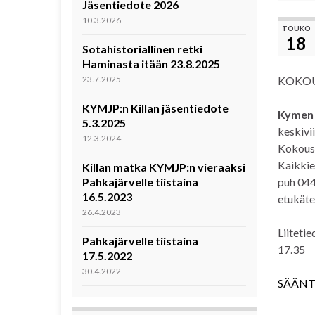
Jäsentiedote 2026
10.3.2026
TOUKO
18
Sotahistoriallinen retki
Haminasta itään 23.8.2025
23.7.2025
KOKO
KYMJP:n Killan jäsentiedote
Kymen 
5.3.2025
keskivi
12.3.2024
Kokousp
Kaikkie
Killan matka KYMJP:n vieraaksi
Pahkajärvelle tiistaina
puh 044
16.5.2023
etukäte
26.4.2023
Liiteti
Pahkajärvelle tiistaina
17.35
17.5.2022
30.4.2022
SÄÄN