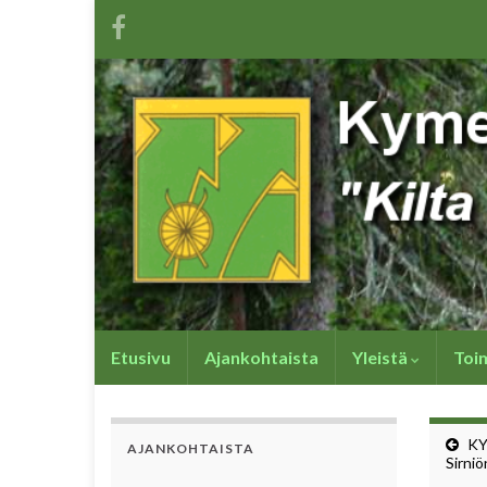
Etusivu
Ajankohtaista
Yleistä
Toi
KY
AJANKOHTAISTA
Sirniö