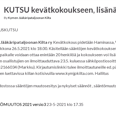
KUTSU kevätkokoukseen, lisän
By
Kymen Jääkäripataljoonan Kilta
USKUTSU
Jääkäripataljoonan Kilta ry
Kevätkokous pidetään Haminassa, 
ikkona 26.5.2021 klo 18.00. Käsitellään sääntöjen kevätkokouksen 
aikalle voidaan ottaa enintään 20 henkilöä ja kokoukseen voi lisäks
n osallistujien on ilmoittauduttava 23.5. kuluessa sähköpostiosoi
2166034 (Markku). Kirjautumislinkki tulee ilmoittautuneille ed. 
en luettavissa killan kotisivuilla www.kymjpkilta.com. Hallitus
edostossa sääntöjen muutosesitys ja nykyiset säännöt , sääntömuutos
TÖMUUTOS 2021 versio3
23-5-2021 klo 17.35