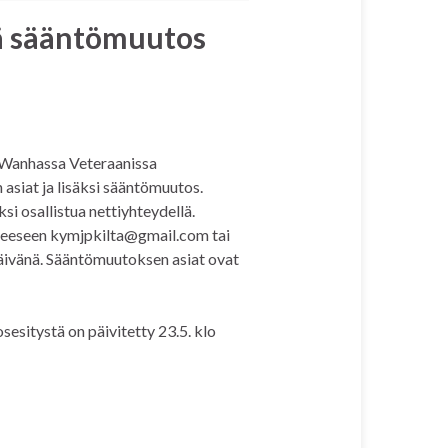
ä sääntömuutos
Wanhassa Veteraanissa
asiat ja lisäksi sääntömuutos.
i osallistua nettiyhteydellä.
tteeseen
kymjpkilta@gmail.com
tai
päivänä. Sääntömuutoksen asiat ovat
esitystä on päivitetty 23.5. klo